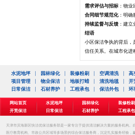
需求评估与招标
：物业
合同细节规范化
：明确
持续监督与反馈
：建立
结语
小区保洁争执的背后，
信任关系。在城市化进
水泥地坪
园林绿化
装修粉刷
空调清洗
高
项目管理
物业保洁
地板打蜡
清洗地毯
开
日常保洁
石材养护
工程承包
保洁外包
环
网站首页
水泥地坪
园林绿化
装修粉刷
开荒保洁
日常保洁
石材养护
工程承包
公司相册
天津市滨海新区快洁优保洁服务部是一家专注于提供清洁解决方案的服务机构。自
医疗教育机构、市政公共区域等多场景的综合保洁服务商，沉淀扎实服务经验，