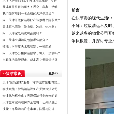
·天津“石材防水防污”处理增值服务：守护石材之美，提升空间价值
·天津事件性保洁服务：展会、庆典、活动的专业保障
前言
·我们如何培训一名合格的天津保洁员？
在快节奏的现代生活中
·问：天津开荒保洁最好在装修哪个阶段做？
不鲜：垃圾清运不及时
·天津家电清洗（洗衣机、冰箱、热水器）服务上线
越来越多的物业公司开
·问：天津家电清洗有必要吗？
·问：天津空调清洗包括哪些部分？
争执根源，并探讨专业
·技能：淋浴喷头水垢堵塞，一招疏通
·问：天津办公楼保洁频率，每天一次够吗？
·自聘保洁员管理难、成本高？天津保洁外包是出路
更多>>
保洁常识
·天津“应急消毒”服务：守护城市健康与安全的关键防线
·科技赋能：智能清洁设备在天津保洁公司的应用普及率
·专业化与标准化：天津保洁行业未来的必经之路
·天津微水泥清洁保养全攻略：让高级感历久弥新
·技能：冬季清洁注意事项，防滑与防冻