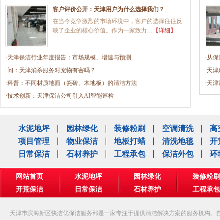
客户评价公开：天津用户为什么选择我们？
在当今竞争激烈的市场环境中，客户的选择往往反
映了企业的核心价值。作为一家致力…
【详细】
·天津保洁行业年度报告：市场规模、增速与预测
·从
·问：天津消杀服务对宠物有害吗？
·天
·科普：不同材质地面（瓷砖、木地板）的清洁方法
·天
·技术创新：天津保洁公司引入AI智能巡检
水泥地坪
园林绿化
装修粉刷
空调清洗
高
项目管理
物业保洁
地板打蜡
清洗地毯
开
日常保洁
石材养护
工程承包
保洁外包
环
网站首页
水泥地坪
园林绿化
装修粉刷
开荒保洁
日常保洁
石材养护
工程承包
公司相册
天津市滨海新区快洁优保洁服务部是一家专注于提供清洁解决方案的服务机构。自