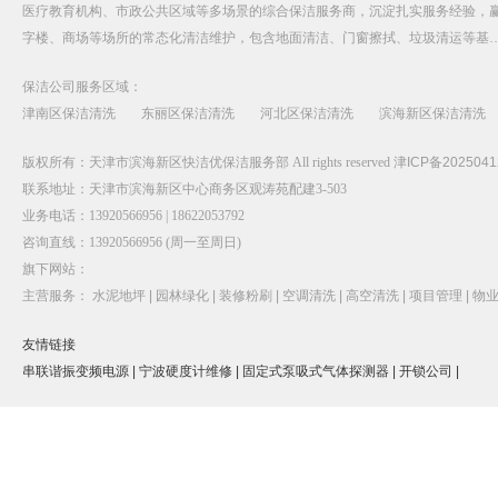
医疗教育机构、市政公共区域等多场景的综合保洁服务商，沉淀扎实服务经验，
字楼、商场等场所的常态化清洁维护，包含地面清洁、门窗擦拭、垃圾清运等基
保洁公司服务区域：
津南区保洁清洗
东丽区保洁清洗
河北区保洁清洗
滨海新区保洁清洗
版权所有：天津市滨海新区快洁优保洁服务部 All rights reserved
津ICP备2025041
联系地址：天津市滨海新区中心商务区观涛苑配建3-503
业务电话：13920566956 | 18622053792
咨询直线：13920566956 (周一至周日)
旗下网站：
主营服务：
水泥地坪 |
园林绿化 |
装修粉刷 |
空调清洗 |
高空清洗 |
项目管理 |
物业
友情链接
串联谐振变频电源 |
宁波硬度计维修 |
固定式泵吸式气体探测器 |
开锁公司 |