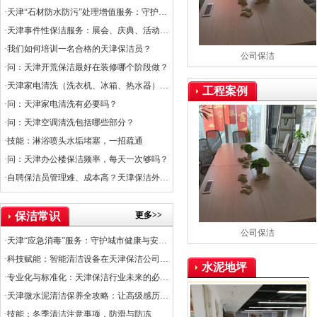
·天津“石材防水防污”处理增值服务：守护石材之美，提升空间价值
·天津事件性保洁服务：展会、庆典、活动的专业保障
·我们如何培训一名合格的天津保洁员？
公司保洁
·问：天津开荒保洁最好在装修哪个阶段做？
·天津家电清洗（洗衣机、冰箱、热水器）服务上线
工程案例
·问：天津家电清洗有必要吗？
·问：天津空调清洗包括哪些部分？
·技能：淋浴喷头水垢堵塞，一招疏通
·问：天津办公楼保洁频率，每天一次够吗？
·自聘保洁员管理难、成本高？天津保洁外包是出路
更多>>
保洁常识
公司保洁
·天津“应急消毒”服务：守护城市健康与安全的关键防线
·科技赋能：智能清洁设备在天津保洁公司的应用普及率
水泥地坪
·专业化与标准化：天津保洁行业未来的必经之路
·天津微水泥清洁保养全攻略：让高级感历久弥新
·技能：冬季清洁注意事项，防滑与防冻