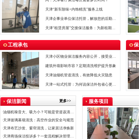
问：天津餐厅保洁每次需要多长时间？
天津“新车除味+内饰精洗”服务上线
天津企事业单位保洁托管，解放您的后勤管理压力
天津“租赁房屋”交接保洁服务：为新租期保驾护航
工程承包
保
天津小区物业保洁服务内容公开，接受业主监督
建筑外墙影响市容？定期清洗维护提升形象
天津油烟机管道清洗，有效降低火灾隐患
天津一站式托管：为何说保洁外包省心更省钱？
更多>>
保洁新闻
服务项目
·油烟机噪音大、吸力小？可能是管道该清洗了
·天津玻璃幕墙清洗：高空作业的安全与规范
·天津布艺沙发、窗帘清洗，让家居洁净焕新
·天津商场保洁投诉多？一套流程解决管理难题