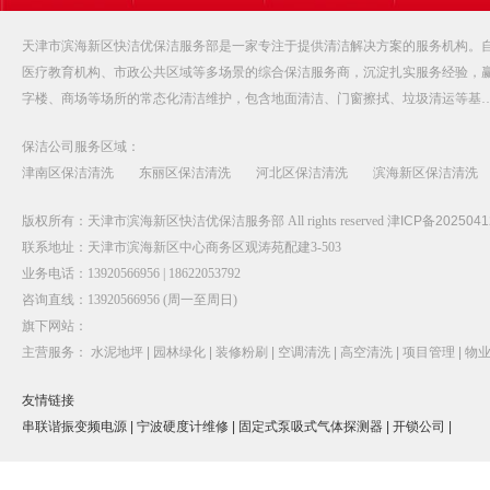
公司相册
天津市滨海新区快洁优保洁服务部是一家专注于提供清洁解决方案的服务机构。自
医疗教育机构、市政公共区域等多场景的综合保洁服务商，沉淀扎实服务经验，
字楼、商场等场所的常态化清洁维护，包含地面清洁、门窗擦拭、垃圾清运等基
保洁公司服务区域：
津南区保洁清洗
东丽区保洁清洗
河北区保洁清洗
滨海新区保洁清洗
版权所有：天津市滨海新区快洁优保洁服务部 All rights reserved
津ICP备2025041
联系地址：天津市滨海新区中心商务区观涛苑配建3-503
业务电话：13920566956 | 18622053792
咨询直线：13920566956 (周一至周日)
旗下网站：
主营服务：
水泥地坪 |
园林绿化 |
装修粉刷 |
空调清洗 |
高空清洗 |
项目管理 |
物业
友情链接
串联谐振变频电源 |
宁波硬度计维修 |
固定式泵吸式气体探测器 |
开锁公司 |