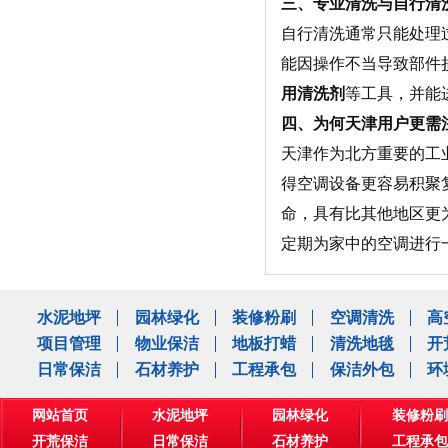
三、专业清洗与自行清
自行清洗通常只能处理
能因操作不当导致部件
用清洗剂
等工具，并能
四、为何天津用户更需
天津作为北方重要的工
得空调设备更容易积聚
命，具有比其他地区更
定期为家中的空调进行一
水泥地坪
园林绿化
装修粉刷
空调清洗
高
项目管理
物业保洁
地板打蜡
清洗地毯
开
日常保洁
石材养护
工程承包
保洁外包
环
网站首页
水泥地坪
园林绿化
装修粉刷
开荒保洁
日常保洁
石材养护
工程承包