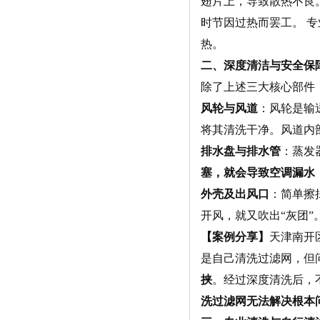
翅片上，导致散热不良
时节因过热而罢工。
专
热。
二、深度清洁与安全保
除了上述三大核心部件
风轮与风道
：风轮是输
将其清洗干净。风道内
排水盘与排水管
：蒸发
塞，就会导致空调漏水
外壳及出风口
：简单擦
开风，就又吹出“灰团”
【案例分享】
天津南开
是自己清洗过滤网，但
挟
。经过深度清洗后，
洗过滤网无法解决根本