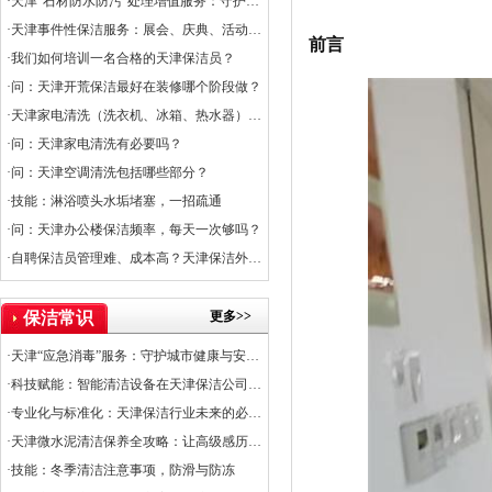
·天津“石材防水防污”处理增值服务：守护石材之美，提升空间价值
·天津事件性保洁服务：展会、庆典、活动的专业保障
前言
·我们如何培训一名合格的天津保洁员？
·问：天津开荒保洁最好在装修哪个阶段做？
·天津家电清洗（洗衣机、冰箱、热水器）服务上线
·问：天津家电清洗有必要吗？
·问：天津空调清洗包括哪些部分？
·技能：淋浴喷头水垢堵塞，一招疏通
·问：天津办公楼保洁频率，每天一次够吗？
·自聘保洁员管理难、成本高？天津保洁外包是出路
更多>>
保洁常识
·天津“应急消毒”服务：守护城市健康与安全的关键防线
·科技赋能：智能清洁设备在天津保洁公司的应用普及率
·专业化与标准化：天津保洁行业未来的必经之路
·天津微水泥清洁保养全攻略：让高级感历久弥新
·技能：冬季清洁注意事项，防滑与防冻