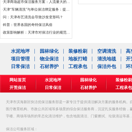
·天津商场超市保洁服务方案：人流量大的清洁挑战
·天津“车辆清洗”与单位保洁绑定服务：提升企业形象与效率的创新选择
·问：天津布艺清洗会导致沙发变形吗？
·科普：世界各国的奇特保洁风俗
·政策影响解析：天津市对保洁行业的规范与扶持
水泥地坪
园林绿化
装修粉刷
空调清洗
高
项目管理
物业保洁
地板打蜡
清洗地毯
开
日常保洁
石材养护
工程承包
保洁外包
环
网站首页
水泥地坪
园林绿化
装修粉刷
开荒保洁
日常保洁
石材养护
工程承包
公司相册
天津市滨海新区快洁优保洁服务部是一家专注于提供清洁解决方案的服务机构。自
医疗教育机构、市政公共区域等多场景的综合保洁服务商，沉淀扎实服务经验，
字楼、商场等场所的常态化清洁维护，包含地面清洁、门窗擦拭、垃圾清运等基
保洁公司服务区域：