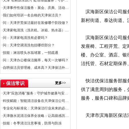
·天津“石材防水防污”处理增值服务：守护石材之美，提升空间价值
·天津事件性保洁服务：展会、庆典、活动的专业保障
滨海新区保洁公司服务
·我们如何培训一名合格的天津保洁员？
新村街道、泰达街道、
·问：天津开荒保洁最好在装修哪个阶段做？
·天津家电清洗（洗衣机、冰箱、热水器）服务上线
滨海新区保洁公司服务
·问：天津家电清洗有必要吗？
·问：天津空调清洗包括哪些部分？
发座椅、工程开荒、定
·技能：淋浴喷头水垢堵塞，一招疏通
楼、办公室、酒店、银
·问：天津办公楼保洁频率，每天一次够吗？
洁托管、石材定期保养
·自聘保洁员管理难、成本高？天津保洁外包是出路
快洁优保洁服务部服务
更多>>
保洁常识
供了满意周到的服务，
·天津“应急消毒”服务：守护城市健康与安全的关键防线
服务，服务口碑和品牌
·科技赋能：智能清洁设备在天津保洁公司的应用普及率
·专业化与标准化：天津保洁行业未来的必经之路
天津市滨海新区保洁清洗
·天津微水泥清洁保养全攻略：让高级感历久弥新
·技能：冬季清洁注意事项，防滑与防冻