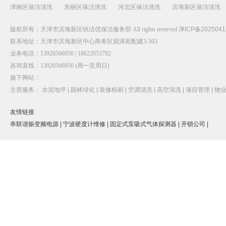
津南区保洁清洗
东丽区保洁清洗
河北区保洁清洗
滨海新区保洁清洗
版权所有：天津市滨海新区快洁优保洁服务部 All rights reserved
津ICP备2025041
联系地址：天津市滨海新区中心商务区观涛苑配建3-503
业务电话：13920566956 | 18622053792
咨询直线：13920566956 (周一至周日)
旗下网站：
主营服务：
水泥地坪 |
园林绿化 |
装修粉刷 |
空调清洗 |
高空清洗 |
项目管理 |
物业
友情链接
串联谐振变频电源 |
宁波硬度计维修 |
固定式泵吸式气体探测器 |
开锁公司 |