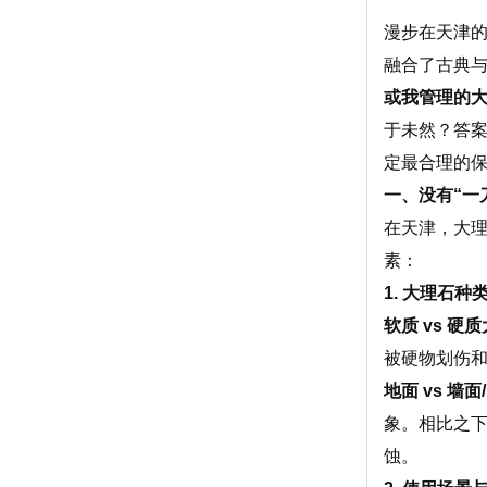
漫步在天津
融合了古典
或我管理的
于未然？答案
定最合理的
一、没有“一
在天津，大
素：
1. 大理石
软质 vs 硬
被硬物划伤
地面 vs 墙面
象。相比之
蚀。