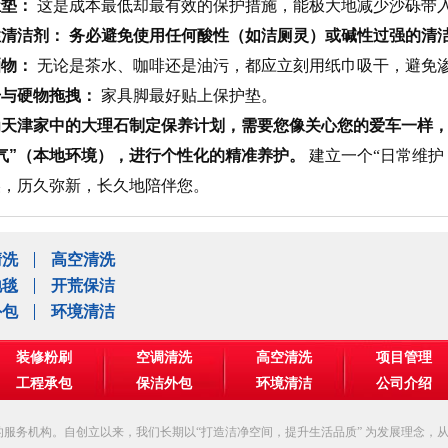
尘垫：
这是成本最低却最有效的保护措施，能极大地减少沙砾带
性清洁剂：
务必避免使用任何酸性（如洁厕灵）或碱性过强的清
洒物：
无论是茶水、咖啡还是油污，都应立刻用纸巾吸干，避免
击与硬物拖拽：
家具脚最好贴上保护垫。
天津家中的大理石制定保养计划，需要您像关心您的爱车一样，结
气”（本地环境），进行个性化的精准养护。
建立一个“日常维护 
美，历久弥新，长久地陪伴您。
清洗
高空清洗
地毯
开荒保洁
外包
环境清洁
装修粉刷
空调清洗
高空清洗
项目管理
工程承包
保洁外包
环境清洁
公司介绍
服务机构。自创立以来，我们长期以“打造洁净空间，提升生活品质” 为发展理念，