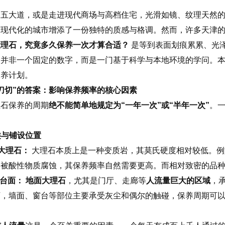
的五大道，或是走进现代商场与高档住宅，光滑如镜、纹理天然
与现代化的城市增添了一份独特的质感与格调。然而，许多天津
大理石，究竟多久保养一次才算合适？
是等到表面划痕累累、光
并非一个固定的数字，而是一门基于科学与本地环境的学问。本
保养计划。
刀切”的答案：影响保养频率的核心因素
理石保养的周期
绝不能简单地规定为“一年一次”或“半年一次”
。
种类与铺设位置
质大理石：
大理石本质上是一种变质岩，其莫氏硬度相对较低。例
和被酸性物质腐蚀，其保养频率自然需要更高。而相对致密的品
/台面：
地面大理石
，尤其是门厅、走廊等
人流量巨大的区域
，
下，墙面、窗台等部位主要承受灰尘和偶尔的触碰，保养周期可