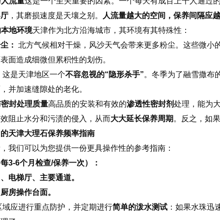
与人流量
这是一个至关重要的因素。一个每天有成百上千人通过
客厅
，其磨损速度是天壤之别。
人流量越大的空间，保养间隔应
的本地环境
天津作为北方沿海城市，其环境有其特殊性：
粉尘：
北方气候相对干燥，风沙天气会带来更多粉尘。这些微小
石表面造成细微但累积性的划伤。
：
这是天津地区一个
不容忽视的“隐形杀手”
。冬季为了融雪撒布
面，并加速缝隙处的老化。
工与密封处理质量
高品质的安装和有效的
渗透性密封剂
处理，能为
有效阻止水分和污渍的侵入，从而
大大延长保养周期
。反之，如果
用的天津大理石保养频率指南
素，我们可以为您提供一份更具操作性的参考指南：
每3-6个月检查/保养一次）：
口、电梯厅、主要通道。
、厨房操作台面。
区域应进行重点防护，并定期进行
简单的泼水测试
：如果水珠迅