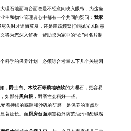
的大理石地面与台面总是不经意间映入眼帘，为这座
的业主和物业管理者心中都有一个共同的疑问：
我家
泽尽失时才追悔莫及，还是应该频繁打蜡抛光以防患
文将为您深入解析，帮助您为家中的“石”尚名片制
一个科学的保养计划，必须综合考量以下几个关键因
如，
爵士白、木纹石等质地较软
的大理石，更容易
种，如部分
黑白根
，耐磨性会稍好一些。
承受着持续的踩踏和沙砾的研磨，是保养的重点对
以显著延长。而
厨房台面
则需额外防范油污和酸碱腐