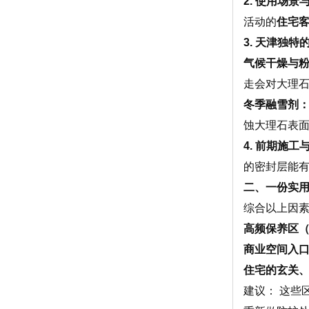
2. 使用场景
活动的
住宅
3. 天津独特
气候干燥与
走会对大理
冬季融雪剂
蚀大理石表
4. 前期施
的密封层能
二、一份实
综合以上因
高频保养区（
商业空间入
住宅的玄关
建议：
这些