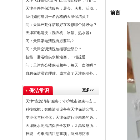
·天津“石材防水防污”处理增值服务：守护石材之美，提升空间价值
·天津事件性保洁服务：展会、庆典、活动的专业保障
前言
·我们如何培训一名合格的天津保洁员？
·问：天津开荒保洁最好在装修哪个阶段做？
·天津家电清洗（洗衣机、冰箱、热水器）服务上线
·问：天津家电清洗有必要吗？
·问：天津空调清洗包括哪些部分？
·技能：淋浴喷头水垢堵塞，一招疏通
·问：天津办公楼保洁频率，每天一次够吗？
·自聘保洁员管理难、成本高？天津保洁外包是出路
更多>>
保洁常识
·天津“应急消毒”服务：守护城市健康与安全的关键防线
·科技赋能：智能清洁设备在天津保洁公司的应用普及率
·专业化与标准化：天津保洁行业未来的必经之路
·天津微水泥清洁保养全攻略：让高级感历久弥新
·技能：冬季清洁注意事项，防滑与防冻