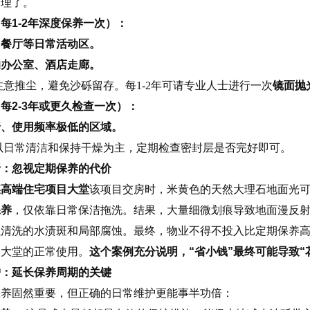
处理了。
每1-2年深度保养一次）：
、餐厅等日常活动区。
的办公室、酒店走廊。
意推尘，避免沙砾留存。每1-2年可请专业人士进行一次
镜面抛
每2-3年或更久检查一次）：
墙、使用频率极低的区域。
以日常清洁和保持干燥为主，定期检查密封层是否完好即可。
析：忽视定期保养的代价
某高端住宅项目大堂
该项目交房时，米黄色的天然大理石地面光
保养
，仅依靠日常保洁拖洗。结果，大量细微划痕导致地面漫反
以清洗的水渍斑和局部腐蚀。最终，物业不得不投入比定期保养
了大堂的正常使用。
这个案例充分说明，“省小钱”最终可能导致“
护：延长保养周期的关键
保养固然重要，但正确的日常维护更能事半功倍：