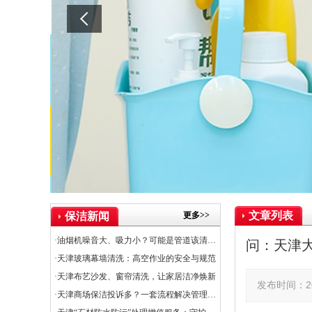
文章列表
更多>>
保洁新闻
·油烟机噪音大、吸力小？可能是管道该清洗了
问：天津
·天津玻璃幕墙清洗：高空作业的安全与规范
·天津布艺沙发、窗帘清洗，让家居洁净焕新
发布时间：20
·天津商场保洁投诉多？一套流程解决管理难题