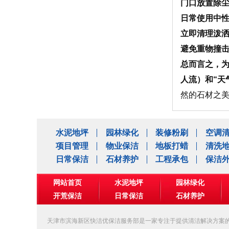
门口放置除
日常使用中
立即清理泼
避免重物撞
总而言之，为
人流）和“天
然的石材之
水泥地坪
园林绿化
装修粉刷
空调
项目管理
物业保洁
地板打蜡
清洗
日常保洁
石材养护
工程承包
保洁
网站首页
水泥地坪
园林绿化
开荒保洁
日常保洁
石材养护
公司相册
天津市滨海新区快洁优保洁服务部是一家专注于提供清洁解决方案的