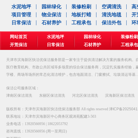
水泥地坪
园林绿化
装修粉刷
空调清洗
高
项目管理
物业保洁
地板打蜡
清洗地毯
开
日常保洁
石材养护
工程承包
保洁外包
环
网站首页
水泥地坪
园林绿化
装修粉刷
开荒保洁
日常保洁
石材养护
工程承包
公司相册
天津市滨海新区快洁优保洁服务部是一家专注于提供清洁解决方案的服务机构。自
医疗教育机构、市政公共区域等多场景的综合保洁服务商，沉淀扎实服务经验，
字楼、商场等场所的常态化清洁维护，包含地面清洁、门窗擦拭、垃圾清运等基
保洁公司服务区域：
津南区保洁清洗
东丽区保洁清洗
河北区保洁清洗
滨海新区保洁清洗
版权所有：天津市滨海新区快洁优保洁服务部 All rights reserved
津ICP备2025041
联系地址：天津市滨海新区中心商务区观涛苑配建3-503
业务电话：13920566956 | 18622053792
咨询直线：13920566956 (周一至周日)