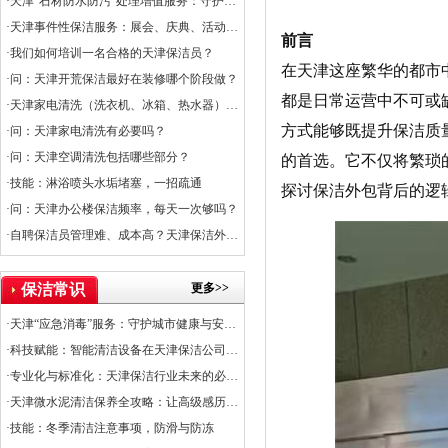
·天津“石材防水防污”处理增值服务：守护石材之美，提升空间价值
·天津事件性保洁服务：展会、庆典、活动的专业保障
前言
·我们如何培训一名合格的天津保洁员？
在天津这座繁华的都市
·问：天津开荒保洁最好在装修哪个阶段做？
都是日常运营中不可或
·天津家电清洗（洗衣机、冰箱、热水器）服务上线
方式能够既提升保洁质
·问：天津家电清洗有必要吗？
·问：天津空调清洗包括哪些部分？
的首选。它不仅将繁琐
·技能：淋浴喷头水垢堵塞，一招疏通
探讨保洁外包背后的逻
·问：天津办公楼保洁频率，每天一次够吗？
·自聘保洁员管理难、成本高？天津保洁外包是出路
更多>>
保洁常识
·天津“应急消毒”服务：守护城市健康与安全的关键防线
·科技赋能：智能清洁设备在天津保洁公司的应用普及率
·专业化与标准化：天津保洁行业未来的必经之路
·天津微水泥清洁保养全攻略：让高级感历久弥新
·技能：冬季清洁注意事项，防滑与防冻