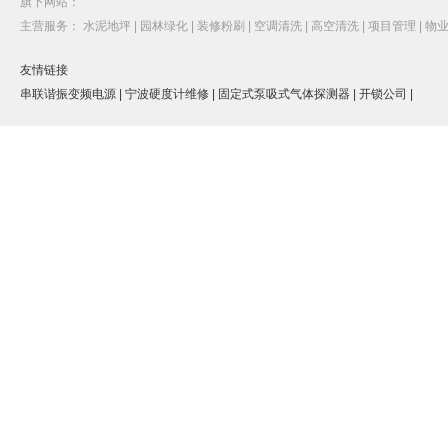
旗下网站：
主营服务：
水泥地坪 |
园林绿化 |
装修粉刷 |
空调清洗 |
高空清洗 |
项目管理 |
物业
友情链接
串联谐振变频电源 |
宁波硬度计维修 |
固定式泵吸式气体探测器 |
开锁公司 |