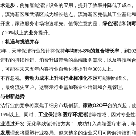
技术进步
，例如智能清洁设备的应用，提升了效率并降低了成本
看，滨海新区和武清区成为增长热点。滨海新区凭借其工业基础
速开发，家政服务市场增速领先。值得注意的是，
绿色清洁
和
消
了20%以上的业务提升。
测：机遇与挑战并存
2028年，天津保洁行业预计将保持
年均6%-8%的复合增长率
，到2
化进程的持续推进、消费升级带动的高端服务需求，以及科技融
，可能在未来五年内将行业自动化率提升至30%以上。
也不容忽视。
劳动力成本上升
和
行业标准化不足
可能制约增长。
动，最终流失客户。这警示行业需加强专业培训和合规管理。
域与创新趋势
保洁行业的竞争将聚焦于细分市场创新。
家政O2O平台
的兴起，使
15%以上。同时，
工业保洁
和
医疗环境清洁
等领域，因对专业性
业通过开发“无化学残留清洁方案”，成功打入高端医疗市场，年
续发展
理念将重塑行业格局。越来越多的企业采用可降解清洁剂