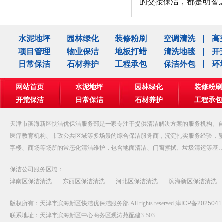
的交接保洁，都是明智
水泥地坪
园林绿化
装修粉刷
空调清洗
高
项目管理
物业保洁
地板打蜡
清洗地毯
开
日常保洁
石材养护
工程承包
保洁外包
环
网站首页
水泥地坪
园林绿化
装修粉刷
开荒保洁
日常保洁
石材养护
工程承包
公司相册
天津市滨海新区快洁优保洁服务部是一家专注于提供清洁解决方案的服务机构。自
医疗教育机构、市政公共区域等多场景的综合保洁服务商，沉淀扎实服务经验，
字楼、商场等场所的常态化清洁维护，包含地面清洁、门窗擦拭、垃圾清运等基
保洁公司服务区域：
津南区保洁清洗
东丽区保洁清洗
河北区保洁清洗
滨海新区保洁清洗
版权所有：天津市滨海新区快洁优保洁服务部 All rights reserved
津ICP备2025041
联系地址：天津市滨海新区中心商务区观涛苑配建3-503