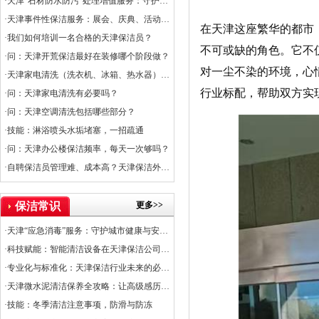
·天津“石材防水防污”处理增值服务：守护石材之美，提升空间价值
·天津事件性保洁服务：展会、庆典、活动的专业保障
在天津这座繁华的都市
·我们如何培训一名合格的天津保洁员？
不可或缺的角色。它不
·问：天津开荒保洁最好在装修哪个阶段做？
对一尘不染的环境，心
·天津家电清洗（洗衣机、冰箱、热水器）服务上线
行业标配，帮助双方实
·问：天津家电清洗有必要吗？
·问：天津空调清洗包括哪些部分？
·技能：淋浴喷头水垢堵塞，一招疏通
·问：天津办公楼保洁频率，每天一次够吗？
·自聘保洁员管理难、成本高？天津保洁外包是出路
更多>>
保洁常识
·天津“应急消毒”服务：守护城市健康与安全的关键防线
·科技赋能：智能清洁设备在天津保洁公司的应用普及率
·专业化与标准化：天津保洁行业未来的必经之路
·天津微水泥清洁保养全攻略：让高级感历久弥新
·技能：冬季清洁注意事项，防滑与防冻