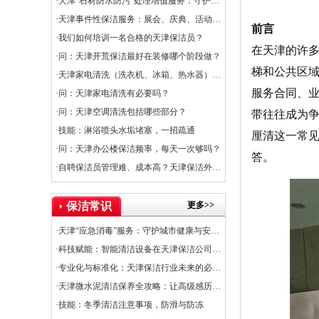
·天津“石材防水防污”处理增值服务：守护石材之美，提升空间价值
·天津事件性保洁服务：展会、庆典、活动的专业保障
前言
·我们如何培训一名合格的天津保洁员？
在天津的许
·问：天津开荒保洁最好在装修哪个阶段做？
梯和公共区
·天津家电清洗（洗衣机、冰箱、热水器）服务上线
服务合同、
·问：天津家电清洗有必要吗？
·问：天津空调清洗包括哪些部分？
带往往成为
·技能：淋浴喷头水垢堵塞，一招疏通
厘清这一常
·问：天津办公楼保洁频率，每天一次够吗？
答。
·自聘保洁员管理难、成本高？天津保洁外包是出路
更多>>
保洁常识
·天津“应急消毒”服务：守护城市健康与安全的关键防线
·科技赋能：智能清洁设备在天津保洁公司的应用普及率
·专业化与标准化：天津保洁行业未来的必经之路
·天津微水泥清洁保养全攻略：让高级感历久弥新
·技能：冬季清洁注意事项，防滑与防冻