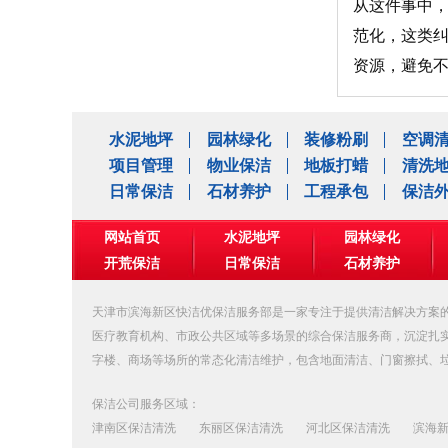
从这件事中，
范化，这类
资源，避免
水泥地坪
园林绿化
装修粉刷
空调
项目管理
物业保洁
地板打蜡
清洗
日常保洁
石材养护
工程承包
保洁
网站首页
水泥地坪
园林绿化
开荒保洁
日常保洁
石材养护
公司相册
天津市滨海新区快洁优保洁服务部是一家专注于提供清洁解决方案的
医疗教育机构、市政公共区域等多场景的综合保洁服务商，沉淀扎
字楼、商场等场所的常态化清洁维护，包含地面清洁、门窗擦拭、
保洁公司服务区域：
津南区保洁清洗
东丽区保洁清洗
河北区保洁清洗
滨海