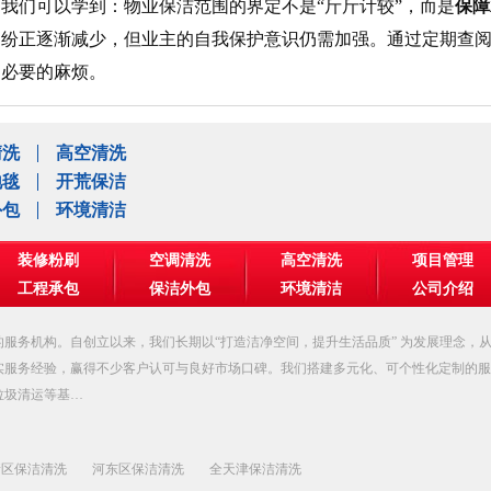
我们可以学到：物业保洁范围的界定不是“斤斤计较”，而是
保障
纠纷正逐渐减少，但业主的自我保护意识仍需加强。通过定期查
不必要的麻烦。
清洗
高空清洗
地毯
开荒保洁
外包
环境清洁
装修粉刷
空调清洗
高空清洗
项目管理
工程承包
保洁外包
环境清洁
公司介绍
服务机构。自创立以来，我们长期以“打造洁净空间，提升生活品质” 为发展理念，
实服务经验，赢得不少客户认可与良好市场口碑。我们搭建多元化、可个性化定制的服
垃圾清运等基…
新区保洁清洗
河东区保洁清洗
全天津保洁清洗