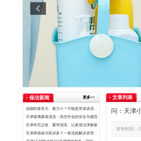
文章列表
更多>>
保洁新闻
·油烟机噪音大、吸力小？可能是管道该清洗了
问：天津
·天津玻璃幕墙清洗：高空作业的安全与规范
·天津布艺沙发、窗帘清洗，让家居洁净焕新
发布时间：20
·天津商场保洁投诉多？一套流程解决管理难题