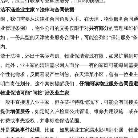
清洁时，应自行联系专业家政服务，而非依赖物业。
保洁不涵盖业主家？法律与合同依据
界限，我们需要从法律和合同角度入手。在天津，物业服务合同
物业管理条例》，物业公司的义务仅限于对
共有部分
的管理和维
如，一份典型的天津物业服务合同中，可能会列出“保洁服务”
室内。
仅源于法律，还出于实际考虑。物业保洁资源有限，如果扩展到
满。此外，业主家的清洁需求因人而异——有的家庭可能每周需
足个性化需求，反而容易产生纠纷。在天津某小区，曾有一位业
才明白责任划分。这个案例提醒我们，
仔细阅读物业服务合同是
物业保洁可能“间接”涉及业主家
洁一般不直接进入业主家，但在某些特殊情况下，可能会有间接
能提供
增值服务
，如定期入户检查公共管道、维修共用设施，或
外付费或事先授权，并非标准保洁范围。
例外是
紧急事件处理
。比如，如果某业主家漏水影响到邻居，物