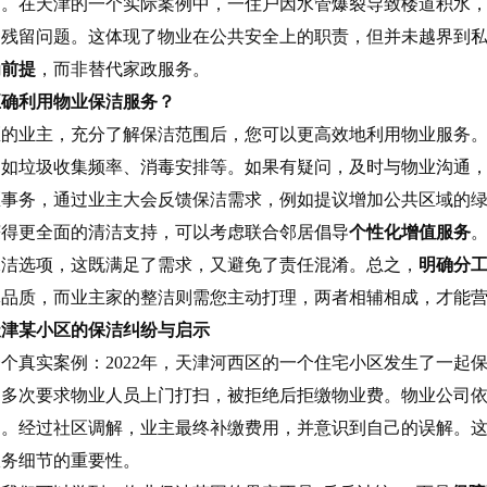
洁。在天津的一个实际案例中，一住户因水管爆裂导致楼道积水
内残留问题。这体现了物业在公共安全上的职责，但并未越界到
为前提
，而非替代家政服务。
正确利用物业保洁服务？
区的业主，充分了解保洁范围后，您可以更高效地利用物业服务
，如垃圾收集频率、消毒安排等。如果有疑问，及时与物业沟通
区事务，通过业主大会反馈保洁需求，例如提议增加公共区域的
获得更全面的清洁支持，可以考虑联合邻居倡导
个性化增值服务
保洁选项，这既满足了需求，又避免了责任混淆。总之，
明确分
体品质，而业主家的整洁则需您主动打理，两者相辅相成，才能
天津某小区的保洁纠纷与启示
个真实案例：2022年，天津河西区的一个住宅小区发生了一起
，多次要求物业人员上门打扫，被拒绝后拒缴物业费。物业公司
扫。经过社区调解，业主最终补缴费用，并意识到自己的误解。
服务细节的重要性。