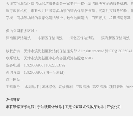
天津市滨海新区快洁优保洁服务部是一家专注于提供清洁解决方案的服务机构。自
医疗教育机构、市政公共区域等多场景的综合保洁服务商，沉淀扎实服务经验，
字楼、商场等场所的常态化清洁维护，包含地面清洁、门窗擦拭、垃圾清运等基
保洁公司服务区域：
津南区保洁清洗
东丽区保洁清洗
河北区保洁清洗
滨海新区保洁清洗
版权所有：天津市滨海新区快洁优保洁服务部 All rights reserved
津ICP备2025041
联系地址：天津市滨海新区中心商务区观涛苑配建3-503
业务电话：13920566956 | 18622053792
咨询直线：13920566956 (周一至周日)
旗下网站：
主营服务：
水泥地坪 |
园林绿化 |
装修粉刷 |
空调清洗 |
高空清洗 |
项目管理 |
物业
友情链接
串联谐振变频电源 |
宁波硬度计维修 |
固定式泵吸式气体探测器 |
开锁公司 |