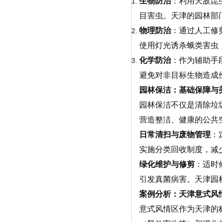
生物防治
：利用天敌昆
目害虫。天津的园林部
物理防治
：通过人工修
使用灯光诱杀蛾类害虫
化学防治
：作为辅助手
避免对非目标生物造成
园林保洁：基础保障与
园林保洁不仅是清除垃
营造整洁、健康的公共
日常清扫与废物管理
：
实施分类回收制度，减
绿化维护与修剪
：
适时
引发真菌病害。天津园
案例分析：天津意式风
意式风情区作为天津的