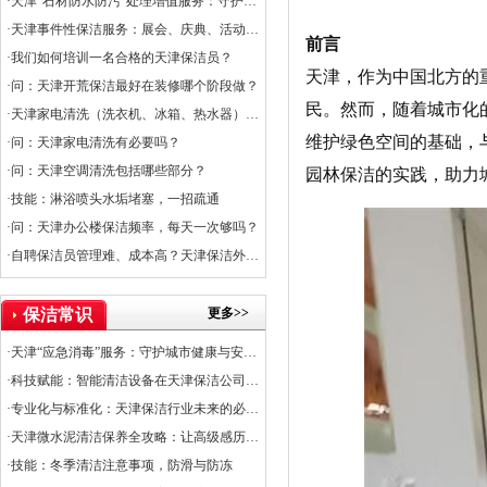
·天津“石材防水防污”处理增值服务：守护石材之美，提升空间价值
·天津事件性保洁服务：展会、庆典、活动的专业保障
前言
·我们如何培训一名合格的天津保洁员？
天津，作为中国北方的
·问：天津开荒保洁最好在装修哪个阶段做？
民。然而，随着城市化
·天津家电清洗（洗衣机、冰箱、热水器）服务上线
维护绿色空间的基础，
·问：天津家电清洗有必要吗？
·问：天津空调清洗包括哪些部分？
园林保洁的实践，助力
·技能：淋浴喷头水垢堵塞，一招疏通
·问：天津办公楼保洁频率，每天一次够吗？
·自聘保洁员管理难、成本高？天津保洁外包是出路
更多>>
保洁常识
·天津“应急消毒”服务：守护城市健康与安全的关键防线
·科技赋能：智能清洁设备在天津保洁公司的应用普及率
·专业化与标准化：天津保洁行业未来的必经之路
·天津微水泥清洁保养全攻略：让高级感历久弥新
·技能：冬季清洁注意事项，防滑与防冻