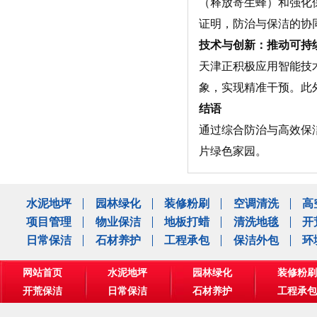
（释放寄生蜂）和强化
证明，防治与保洁的协
技术与创新：推动可持
天津正积极应用智能技
象，实现精准干预。此
结语
通过综合防治与高效保
片绿色家园。
水泥地坪
园林绿化
装修粉刷
空调清洗
高
项目管理
物业保洁
地板打蜡
清洗地毯
开
日常保洁
石材养护
工程承包
保洁外包
环
网站首页
水泥地坪
园林绿化
装修粉刷
开荒保洁
日常保洁
石材养护
工程承包
公司相册