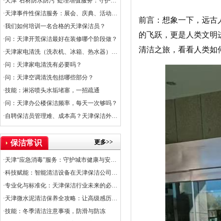
·天津“石材防水防污”处理增值服务：守护石材之美，提升空间价值
·天津事件性保洁服务：展会、庆典、活动的专业保障
前言：想象一下，远古
·我们如何培训一名合格的天津保洁员？
的飞跃，更是人类文明
·问：天津开荒保洁最好在装修哪个阶段做？
清洁之旅，看看人类如
·天津家电清洗（洗衣机、冰箱、热水器）服务上线
·问：天津家电清洗有必要吗？
·问：天津空调清洗包括哪些部分？
·技能：淋浴喷头水垢堵塞，一招疏通
·问：天津办公楼保洁频率，每天一次够吗？
·自聘保洁员管理难、成本高？天津保洁外包是出路
更多>>
保洁常识
·天津“应急消毒”服务：守护城市健康与安全的关键防线
·科技赋能：智能清洁设备在天津保洁公司的应用普及率
·专业化与标准化：天津保洁行业未来的必经之路
·天津微水泥清洁保养全攻略：让高级感历久弥新
·技能：冬季清洁注意事项，防滑与防冻