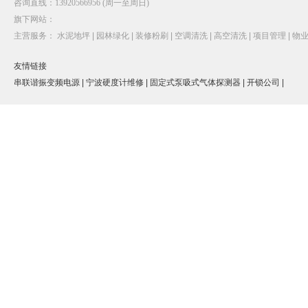
咨询直线：13920566956 (周一至周日)
旗下网站：
主营服务：
水泥地坪 |
园林绿化 |
装修粉刷 |
空调清洗 |
高空清洗 |
项目管理 |
物业
友情链接
串联谐振变频电源 |
宁波硬度计维修 |
固定式泵吸式气体探测器 |
开锁公司 |