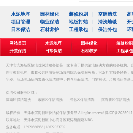
水泥地坪
园林绿化
装修粉刷
空调清洗
高
项目管理
物业保洁
地板打蜡
清洗地毯
开
日常保洁
石材养护
工程承包
保洁外包
环
网站首页
水泥地坪
园林绿化
装修粉刷
开荒保洁
日常保洁
石材养护
工程承包
公司相册
天津市滨海新区快洁优保洁服务部是一家专注于提供清洁解决方案的服务机构。自
医疗教育机构、市政公共区域等多场景的综合保洁服务商，沉淀扎实服务经验，
字楼、商场等场所的常态化清洁维护，包含地面清洁、门窗擦拭、垃圾清运等基
保洁公司服务区域：
津南区保洁清洗
东丽区保洁清洗
河北区保洁清洗
滨海新区保洁清洗
版权所有：天津市滨海新区快洁优保洁服务部 All rights reserved
津ICP备2025041
联系地址：天津市滨海新区中心商务区观涛苑配建3-503
业务电话：13920566956 | 18622053792